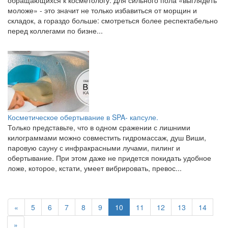
обращающихся к косметологу. Для сильного пола «выглядеть
моложе» - это значит не только избавиться от морщин и
складок, а гораздо больше: смотреться более респектабельно
перед коллегами по бизне...
Косметическое обертывание в SPA- капсуле.
Только представьте, что в одном сражении с лишними
килограммами можно совместить гидромассаж, душ Виши,
паровую сауну с инфракрасными лучами, пилинг и
обертывание. При этом даже не придется покидать удобное
ложе, которое, кстати, умеет вибрировать, превос...
«
5
6
7
8
9
10
11
12
13
14
»