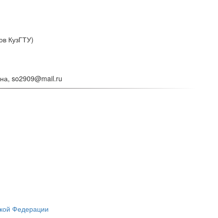
ов КузГТУ)
на, so2909@mail.ru
ской Федерации