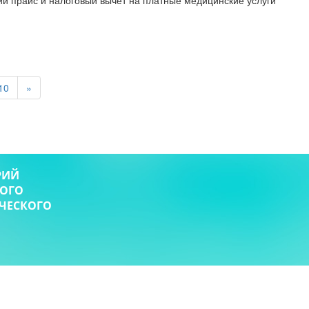
ий прайс и налоговый вычет на платные медицинские услуги
10
»
РИЙ
КОГО
ИЧЕСКОГО