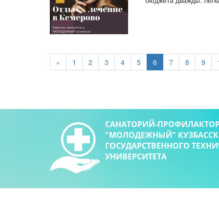
бюджета дважды: легк
«
1
2
3
4
5
6
7
8
9
САНАТОРИЙ-ПРОФИЛАКТО
"МОЛОДЕЖНЫЙ" КУЗБАСС
ГОСУДАРСТВЕННОГО ТЕХН
УНИВЕРСИТЕТА