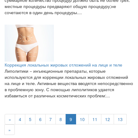
суммарное количество процедур должно быть не более трёх. ​
местные процедуры предваряют общую процедуру; ​не
сочетаются в один день процедуры....
Коррекция локальных жировых отложений на лице и теле
Липолитики − инъекционные препараты, которые
используются для коррекции локальных жировых отложений
на лице и теле. Активные вещества вводятся непосредственно
в проблемную зону. С помощью липолитиков удается
избавиться от различных косметических проблем:...
«
4
5
6
7
8
9
10
11
12
13
»