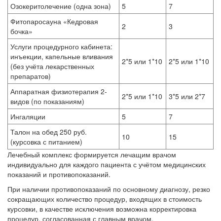
Озокеритолечение (одна зона)
5
7
Фитопаросауна «Кедровая
2
3
бочка»
Услуги процедурного кабинета:
инъекции, капельные вливания
2*5 или 1*10
2*5 или 1*10
(без учёта лекарственных
препаратов)
Аппаратная физиотерапия 2-
2*5 или 1*10
3*5 или 2*7
видов (по показаниям)
Ингаляции
5
7
Талон на обед 250 руб.
10
15
(курсовка с питанием)
Лечебный комплекс формируется лечащим врачом
индивидуально для каждого пациента с учётом медицинских
показаний и противопоказаний.
При наличии противопоказаний по основному диагнозу, резко
сокращающих количество процедур, входящих в стоимость
курсовки, в качестве исключения возможна корректировка
процедур, согласованная с главным врачом.