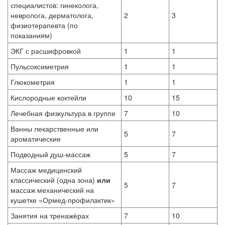
специалистов: гинеколога,
невролога, дерматолога,
2
3
физиотерапевта (по
показаниям)
ЭКГ с расшифровкой
1
1
Пульсоксиметрия
1
1
Глюкометрия
1
1
Кислородные коктейли
10
15
Лечебная физкультура в группе
7
10
Ванны лекарственные или
5
7
ароматические
Подводный душ-массаж
5
7
Массаж медицинский
классический (одна зона)
или
5
7
массаж механический на
кушетке «Ормед-профилактик»
Занятия на тренажёрах
7
10