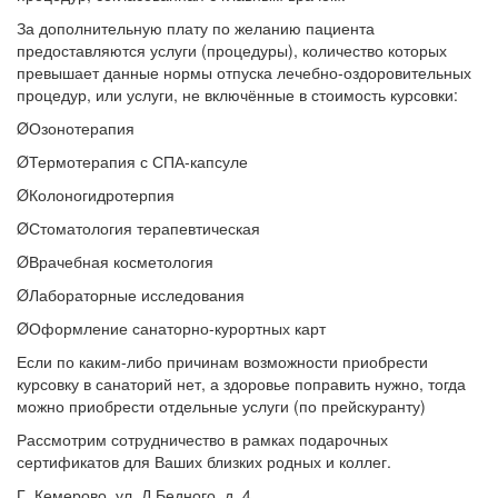
За дополнительную плату по желанию пациента
предоставляются услуги (процедуры), количество которых
превышает данные нормы отпуска лечебно-оздоровительных
процедур, или услуги, не включённые в стоимость курсовки:
ØОзонотерапия
ØТермотерапия с СПА-капсуле
ØКолоногидротерпия
ØСтоматология терапевтическая
ØВрачебная косметология
ØЛабораторные исследования
ØОформление санаторно-курортных карт
Если по каким-либо причинам возможности приобрести
курсовку в санаторий нет, а здоровье поправить нужно, тогда
можно приобрести отдельные услуги (по прейскуранту)
Рассмотрим сотрудничество в рамках подарочных
сертификатов для Ваших близких родных и коллег.
Г. Кемерово, ул. Д.Бедного, д. 4