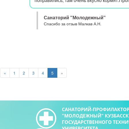
поправились, там очень вкусно кормят.Проп
Санаторий "Молодежный"
Спасибо за отзыв Малкав А.Н.
«
1
2
3
4
5
»
САНАТОРИЙ-ПРОФИЛАКТО
"МОЛОДЕЖНЫЙ" КУЗБАСС
ГОСУДАРСТВЕННОГО ТЕХН
УНИВЕРСИТЕТА