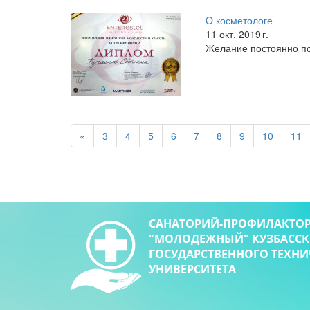
O косметологе
11 окт. 2019 г.
Желание постоянно по
«
3
4
5
6
7
8
9
10
11
САНАТОРИЙ-ПРОФИЛАКТО
"МОЛОДЕЖНЫЙ" КУЗБАСС
ГОСУДАРСТВЕННОГО ТЕХН
УНИВЕРСИТЕТА