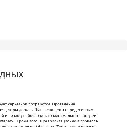
идных
бует серьезной проработки. Проведение
ные центры должны быть оснащены определенным
й и не могут обеспечить те минимальные нагрузки,
ппараты. Кроме того, в реабилитационном процессе
ределах нормальной функции. Также важно наличие