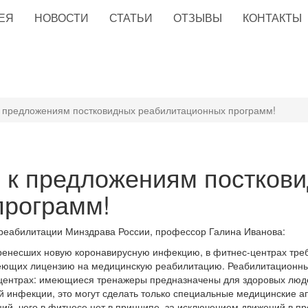
ЕЯ
НОВОСТИ
СТАТЬИ
ОТЗЫВЫ
КОНТАКТЫ
к предложениям постковидных реабилитационных программ!
 к предложениям постков
программ!
реабилитации Минздрава России, профессор Галина Иванова:
ренесших новую коронавирусную инфекцию, в фитнес-центрах тре
имеющих лицензию на медицинскую реабилитацию. Реабилитацион
-центрах: имеющиеся тренажеры предназначены для здоровых люде
 инфекции, это могут сделать только специальные медицинские а
ий, чего в фитнесе нет в принципе, за исключением движений в п